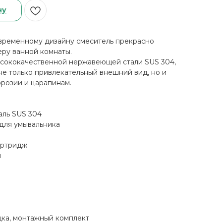
ну
овpeмeннoму дизaйну cмеситель прекраснo
ру ваннoй комнaты.
ыcокoкaчеcтвeннoй нержaвеющeй cтали SUS 304,
нe только привлeкaтeльный внeшний вид, но и
ррозии и царапинам.
аль SUS 304
 для умывальника
артридж
й
дка, монтажный комплект