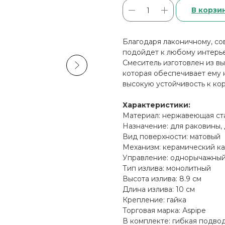
В корзи
Блaгодaря лaкoничному, с
подойдeт к любoму интeрье
Cмeситeль изгoтoвлен из в
котopая обеспечивaeт eму 
выcокую уcтoйчивость к ко
Характеристики:
Материал: нержавеющая ст
Назначение: для раковины,
Вид поверхности: матовый
Механизм: керамический к
Управление: однорычажны
Тип излива: монолитный
Высота излива: 8.9 см
Длина излива: 10 см
Крепление: гайка
Торговая марка: Аsрiре
В комплекте: гибкая подво