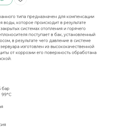
анного типа предназначен для компенсации
 воды, которое происходит в результате
 закрытых системах отопления и горячего
плоносителя поступает в бак, установленный
сом, в результате чего давление в системе
езервуара изготовлен из высококачественной
ащиты от коррозии его поверхность обработана
ской.
5 бар
 99°С
ая
сия