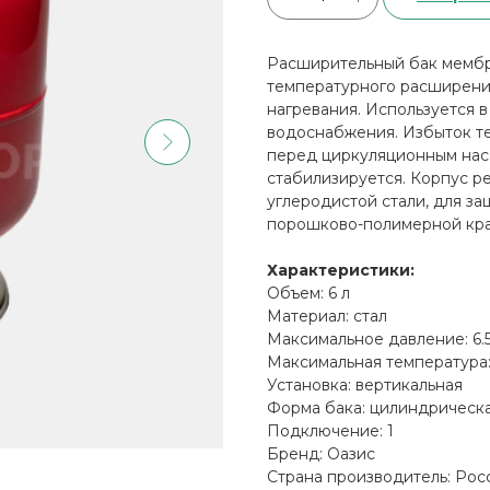
Расширительный бак мембр
температурного расширения
нагревания. Используется в
водоснабжения. Избыток те
перед циркуляционным насо
стабилизируется. Корпус р
углеродистой стали, для з
порошково-полимерной кра
Характеристики:
Объем: 6 л
Материал: стал
Максимальное давление: 6.
Максимальная температура:
Установка: вертикальная
Форма бака: цилиндрическ
Подключение: 1
Бренд: Оазис
Страна производитель: Рос