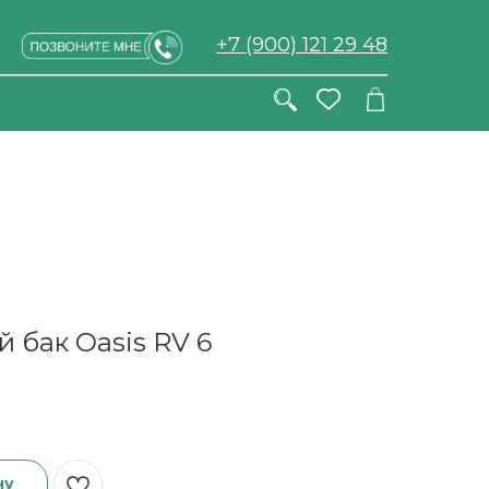
+7 (900) 121 29 48
 бак Oasis RV 6
ну