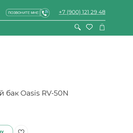
+7 (900) 121 29 48
 бак Oasis RV-50N
ну