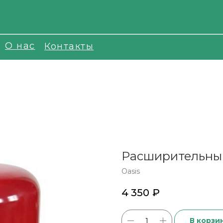
О нас
Контакты
Расширительный
Oasis
4 350
₽
В корзи