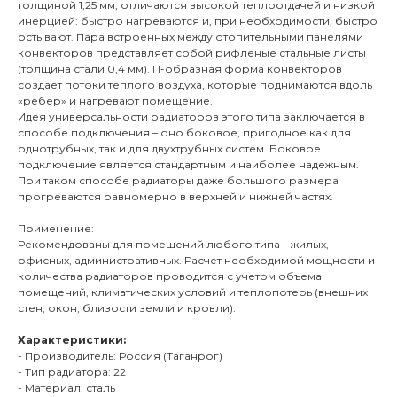
толщиной 1,25 мм, отличаются высокой теплоотдачей и низкой
инерцией: быстро нагреваются и, при необходимости, быстро
остывают. Пара встроенных между отопительными панелями
конвекторов представляет собой рифленые стальные листы
(толщина стали 0,4 мм). П-образная форма конвекторов
создает потоки теплого воздуха, которые поднимаются вдоль
«ребер» и нагревают помещение.
Идея универсальности радиаторов этого типа заключается в
способе подключения – оно боковое, пригодное как для
однотрубных, так и для двухтрубных систем. Боковое
подключение является стандартным и наиболее надежным.
При таком способе радиаторы даже большого размера
прогреваются равномерно в верхней и нижней частях.
Применение:
Рекомендованы для помещений любого типа – жилых,
офисных, административных. Расчет необходимой мощности и
количества радиаторов проводится с учетом объема
помещений, климатических условий и теплопотерь (внешних
стен, окон, близости земли и кровли).
Характеристики:
- Производитель: Россия (Таганрог)
- Тип радиатора: 22
- Материал: сталь