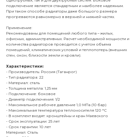
однотрубных, так и для двухтрубных систем. Боковое
подключение является стандартным и наиболее надежным.
При таком способе радиаторы даже большого размера
прогреваются равномерно в верхней и нижней частях.
Применение:
Рекомендованы для помещений любого типа – жилых,
офисных, административных. Расчет необходимой мощности и
количества радиаторов проводится с учетом объема
помещений, климатических условий и теплопотерь (внешних
стен, окон, близости земли и кровли).
Характеристики:
- Производитель: Россия (Таганрог)
- Тип радиатора: 22
- Материал: сталь
- Толщина металла: 1,25 мм
- Подключение: боковое
- Диаметр подключения: 1/2
- Максимальное рабочее давление 1,0 МПа (10 бар)
- Максимальная температура теплоносителя 120 °С
- В комплект входят: кронштейны и кран Маевского
- Срок эксплуатации: 25 лет
- Срок гарантии: 10 лет
Материал: Сталь