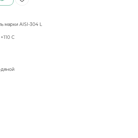
 марки AISI-304 L
+110 С
одяной