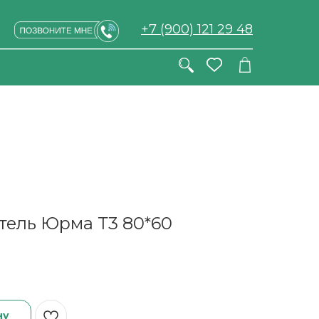
+7 (900) 121 29 48
ель Юрма Т3 80*60
ну