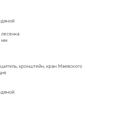
одяной
 лесенка
 мм
шитель, кронштейн, кран Маевского
ция
одяной