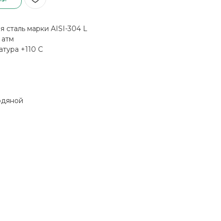
сталь марки AISI-304 L
 атм
тура +110 С
одяной