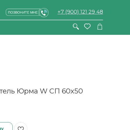
+7 (900) 121 29 48
тель Юрма W СП 60х50
ну