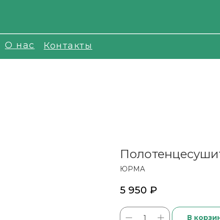
О нас
Контакты
Полотенцесуши
ЮРМА
5 950
₽
В корзи