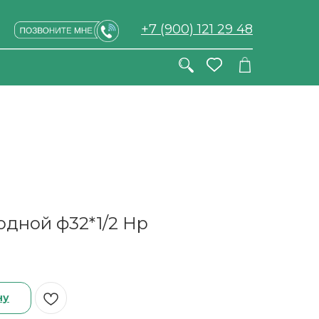
+7 (900) 121 29 48
одной ф32*1/2 Нр
ну