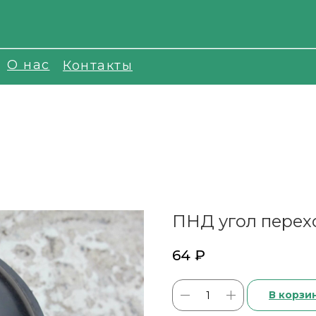
О нас
Контакты
ПНД угол перех
64
₽
В корзи